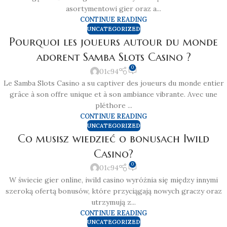
asortymentowi gier oraz a...
CONTINUE READING
UNCATEGORIZED
Pourquoi les joueurs autour du monde
adorent Samba Slots Casino ?
0
01c94
Le Samba Slots Casino a su captiver des joueurs du monde entier
grâce à son offre unique et à son ambiance vibrante. Avec une
pléthore ...
CONTINUE READING
UNCATEGORIZED
Co musisz wiedzieć o bonusach Iwild
Casino?
0
01c94
W świecie gier online, iwild casino wyróżnia się między innymi
szeroką ofertą bonusów, które przyciągają nowych graczy oraz
utrzymują z...
CONTINUE READING
UNCATEGORIZED