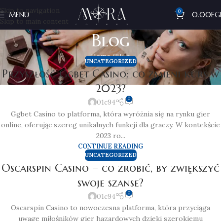
Skip to navigation
0
MENU
0.00
EG
Skip to main content
Blog
Home
Blog
UNCATEGORIZED
Przyszłość Ggbet Casino: co zmieni kurs w
2023?
0
01c94
Ggbet Casino to platforma, która wyróżnia się na rynku gier
online, oferując szereg unikalnych funkcji dla graczy. W kontekście
2023 ro...
CONTINUE READING
UNCATEGORIZED
Oscarspin Casino – co zrobić, by zwiększyć
swoje szanse?
0
01c94
Oscarspin Casino to nowoczesna platforma, która przyciąga
uwagę miłośników gier hazardowych dzięki szerokiemu