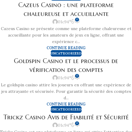
Cazeus Casino : une plateforme
chaleureuse et accueillante
0
01c94
Cazeus Casino se présente comme une plateforme chaleureuse et
accueillante pour les amateurs de jeux en ligne, offrant une
expérience c...
CONTINUE READING
UNCATEGORIZED
Goldspin Casino et le processus de
vérification des comptes
0
01c94
Le goldspin casino attire les joueurs en offrant une expérience de
jeu attrayante et sécurisée. Pour garantir la sécurité des comptes
d...
CONTINUE READING
UNCATEGORIZED
Trickz Casino Avis de Fiabilité et Sécurité
0
01c94