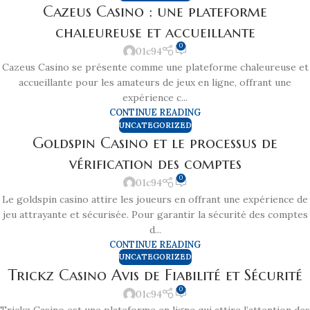
Cazeus Casino : une plateforme
chaleureuse et accueillante
0
01c94
Cazeus Casino se présente comme une plateforme chaleureuse et
accueillante pour les amateurs de jeux en ligne, offrant une
expérience c...
CONTINUE READING
UNCATEGORIZED
Goldspin Casino et le processus de
vérification des comptes
0
01c94
Le goldspin casino attire les joueurs en offrant une expérience de
jeu attrayante et sécurisée. Pour garantir la sécurité des comptes
d...
CONTINUE READING
UNCATEGORIZED
Trickz Casino Avis de Fiabilité et Sécurité
0
01c94