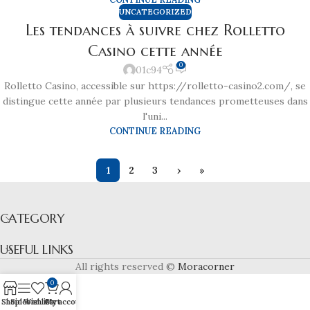
UNCATEGORIZED
Les tendances à suivre chez Rolletto
Casino cette année
0
01c94
Rolletto Casino, accessible sur https://rolletto-casino2.com/, se
distingue cette année par plusieurs tendances prometteuses dans
l'uni...
CONTINUE READING
1
2
3
›
»
CATEGORY
USEFUL LINKS
All rights reserved ©
Moracorner
0
Shop
Sidebar
Wishlist
Cart
My account