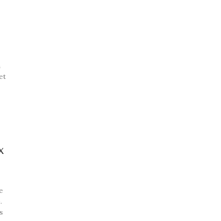
n
et
s
x
e
.
s