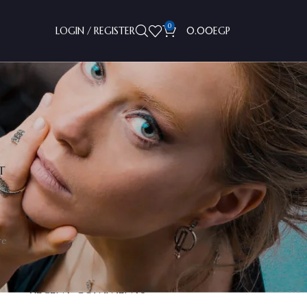
0
LOGIN / REGISTER
0.00
EGP
CATEGORIES
t
Decoration
Design trends
Furniture
Inspiration
s
Uncategorized
re
RECENT COMMENTS